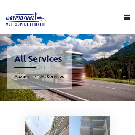
ΑΡΧΙΚΉ
ΠΟΙΟΙ ΕΊΜΑΣΤΕ
ΥΠΗΡΕΣΊΕΣ
ΕΠΙΚΟΙΝΩΝΊΑ
All Services
Αρχική
All Services