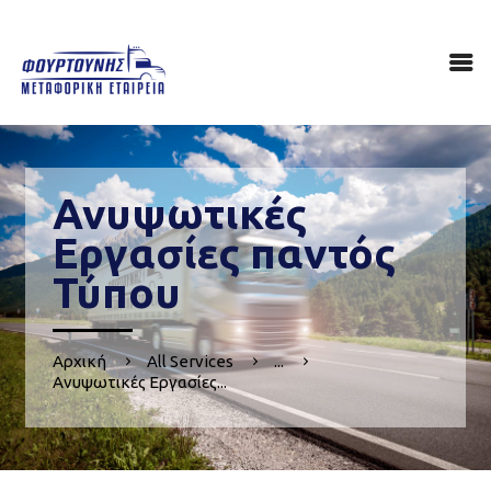
ΑΡΧΙΚΉ
ΠΟΙΟΙ ΕΊΜΑΣΤΕ
ΥΠΗΡΕΣΊΕΣ
ΕΠΙΚΟΙΝΩΝΊΑ
Ανυψωτικές
Εργασίες παντός
Τύπου
Αρχική
All Services
...
Ανυψωτικές Εργασίες...