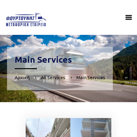
ΑΡΧΙΚΉ
ΠΟΙΟΙ ΕΊΜΑΣΤΕ
ΥΠΗΡΕΣΊΕΣ
ΕΠΙΚΟΙΝΩΝΊΑ
Main Services
Αρχική
All Services
Main Services